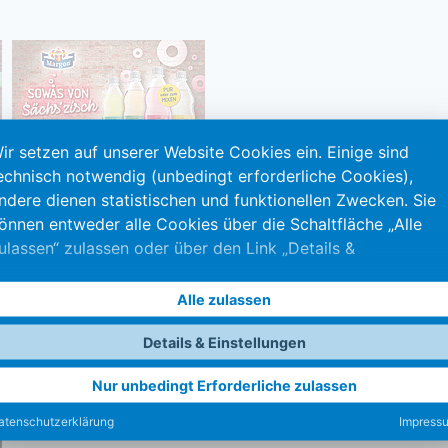
ir setzen auf unserer Website Cookies ein. Einige sind
echnisch notwendig (unbedingt erforderliche Cookies),
ndere dienen statistischen und funktionellen Zwecken. Sie
Margon Bitter Range
önnen entweder alle Cookies über die Schaltfläche „Alle
ulassen“ zulassen oder über den Link „Details &
instellungen“ eine Auswahl treffen. Durch das Klicken auf
ie Schaltfläche „Nur unbedingt Erforderliche zulassen“
Alle zulassen
erden nur unbedingt Erforderliche Cookies gesetzt. Änder
önnen Sie Ihre Einstellungen jederzeit auch nachträglich
Details & Einstellungen
ber das mitlaufende Datenschutz-Icon in der unteren linken
Nur unbedingt Erforderliche zulassen
cke des Browser-Fensters.
atenschutzerklärung
Impress