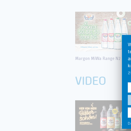
W
t
a
Margon MiWa Range N2
k
z
VIDEO
E
d
w
k
ü
E
D