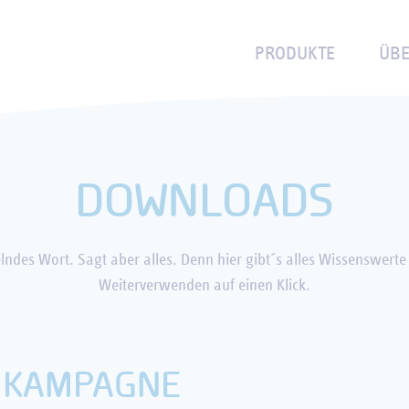
NACHHALTIGKEIT
WÄSSER
REZEPTE
BITTERGETRÄNKE
SPONSORING
EVENTKALEN
PRODUKTE
ÜBE
DOWNLOADS
lndes Wort. Sagt aber alles. Denn hier gibt´s alles Wissenswer
Weiterverwenden auf einen Klick.
 KAMPAGNE