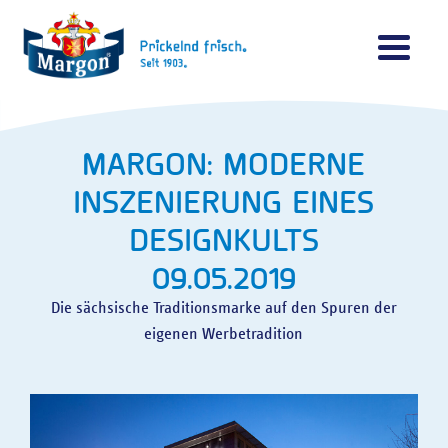
PRODUKTE
MARGON: MODERNE
INSZENIERUNG EINES
ÜBER UNS
MINERALWÄSSER
DESIGNKULTS
09.05.2019
MARGON ERLEBEN
REGIONALITÄT
Die sächsische Traditionsmarke auf den Spuren der
eigenen Werbetradition
BITTERGETRÄNKE
REZEPTE
NACHHALTIGKEIT