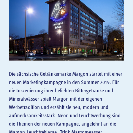
GASTRONOMIE
EVENTKALENDER
SPONSORING
HISTORIE
Die sächsische Getränkemarke Margon startet mit einer
neuen Marketingkampagne in den Sommer 2019. Für
die Inszenierung ihrer beliebten Bittergetränke und
Mineralwässer spielt Margon mit der eigenen
Werbetradition und erzählt sie neu, modern und
aufmerksamkeitsstark. Neon und Leuchtwerbung sind
die Themen der neuen Kampagne, angelehnt an die
Margon-Leuchtreklame „Trink Margonwasser –