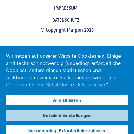
IMPRESSUM
DATENSCHUTZ
© Copyright Margon 2020
Wir setzen auf unserer Website Cookies ein. Einige
sind technisch notwendig (unbedingt erforderliche
Cookies), andere dienen statistischen und
funktionellen Zwecken. Sie können entweder alle
Cookies über die Schaltfläche „Alle zulassen“
zulassen oder über den Link „Details & Einstellungen“
eine Auswahl treffen. Durch das Klicken auf die
Alle zulassen
Schaltfläche „Nur unbedingt Erforderliche zulassen“
werden nur unbedingt Erforderliche Cookies
Details & Einstellungen
gesetzt. Ändern können Sie Ihre Einstellungen
jederzeit auch nachträglich über das mitlaufende
Nur unbedingt Erforderliche zulassen