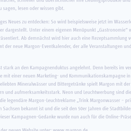
facher, schneller und übersichtlicher ihre Lieblingsprodukte und
u sagen, lesen oder wissen gibt.
iniges Neues zu entdecken: So wird beispielsweise jetzt im Wasse
 dargestellt. Unter einem eigenen Menüpunkt „Gastronomie“ wi
äsentiert. Ab demnächst wird hier auch eine Rezeptsammlung vo
mt der neue Margon-Eventkalender, der alle Veranstaltungen und
 ist stark an den Kampagnenduktus angelehnt. Denn bereits im ver
ke mit einer neuen Marketing- und Kommunikationskampagne in
beliebten Mineralwässer und Bittergetränke spielt Margon mit de
ern und aufmerksamkeitsstark. Neon und Leuchtwerbung sind di
ie legendäre Margon-Leuchtreklame „Trink Margonwasser – pricke
n Sachsen bekannt ist und die seit den 50er Jahren die Stadtbild
 Dieser Kampagnen-Gedanke wurde nun auch für die Online-Prä
 der neuen Website unter:
www.margon.de