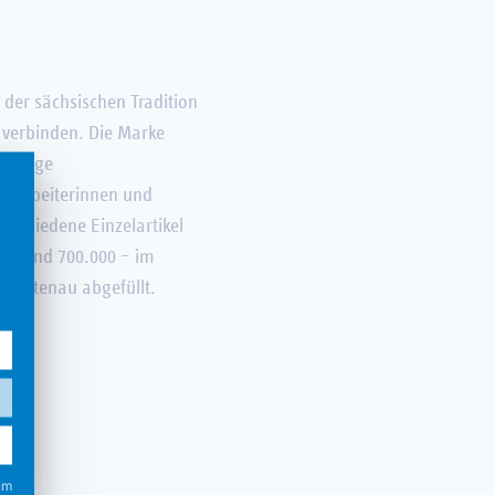
 der sächsischen Tradition
 verbinden. Die Marke
tändige
itarbeiterinnen und
rschiedene Einzelartikel
ch rund 700.000 – im
Lichtenau abgefüllt.
n
um