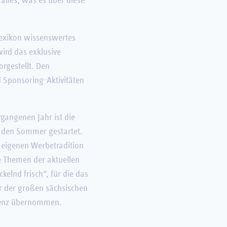
 alles, was es über diese
rlexikon wissenswertes
rd das exklusive
rgestellt. Den
 Sponsoring-Aktivitäten
gangenen Jahr ist die
 den Sommer gestartet.
r eigenen Werbetradition
e Themen der aktuellen
lnd frisch“, für die das
er der großen sächsischen
senz übernommen.