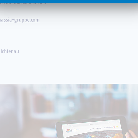
d Öffentlichkeitsarbeit
)hassia-gruppe.com
Lichtenau
e