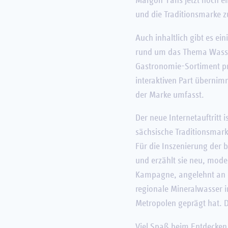
Margon-Fans jetzt noch ein
und die Traditionsmarke z
Auch inhaltlich gibt es e
rund um das Thema Wasser
Gastronomie-Sortiment pr
interaktiven Part übernim
der Marke umfasst.
Der neue Internetauftritt
sächsische Traditionsmar
Für die Inszenierung der 
und erzählt sie neu, mod
Kampagne, angelehnt an d
regionale Mineralwasser i
Metropolen geprägt hat.
Viel Spaß beim Entdecken