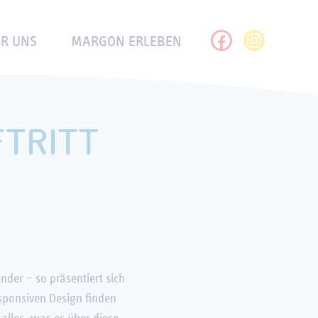
DER
GASTRONOMIE
HISTORIE
R UNS
MARGON ERLEBEN
FTRITT
nder – so präsentiert sich
sponsiven Design finden