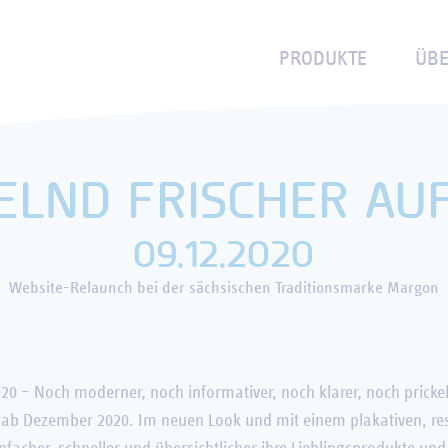
NACHHALTIGKEIT
WÄSSER
REZEPTE
BITTERGETRÄNKE
SPONSORING
EVENTKALEN
PRODUKTE
ÜBE
ELND FRISCHER AU
09.12.2020
Website-Relaunch bei der sächsischen Traditionsmarke Margon
020
– Noch moderner, noch informativer, noch klarer, noch prickel
ab Dezember 2020. Im neuen Look und mit einem plakativen, re