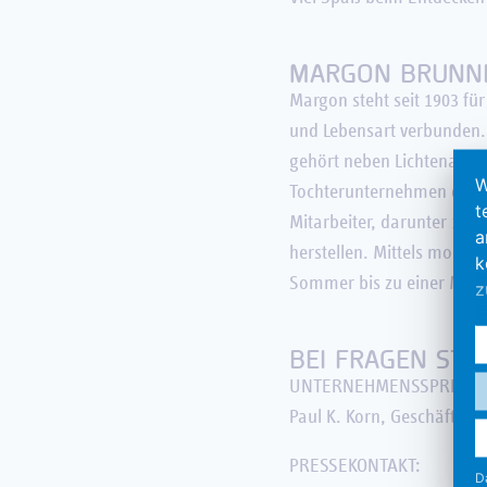
MARGON BRUNN
Margon steht seit 1903 für
und Lebensart verbunden. 
gehört neben Lichtenauer 
W
Tochterunternehmen der H
t
Mitarbeiter, darunter 14 A
a
herstellen. Mittels moder
k
Sommer bis zu einer Milli
z
E
d
BEI FRAGEN STE
w
UNTERNEHMENSSPRECHE
k
Paul K. Korn, Geschäftsfüh
ü
E
PRESSEKONTAKT:
D